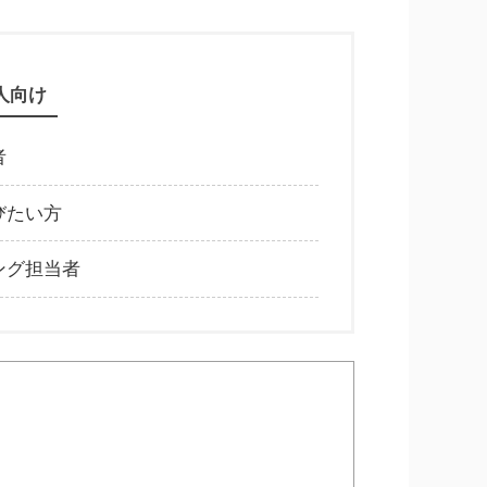
人向け
者
びたい方
ング担当者