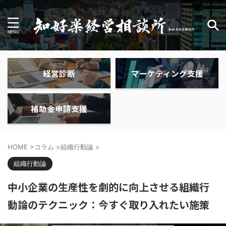
経営診断
マーケティング支援
補助金申請支援
HOME
>
コラム
>
組織行動論
>
組織行動論
中小企業の生産性を劇的に向上させる組織行
動論のテクニック：今すぐ取り入れたい施策